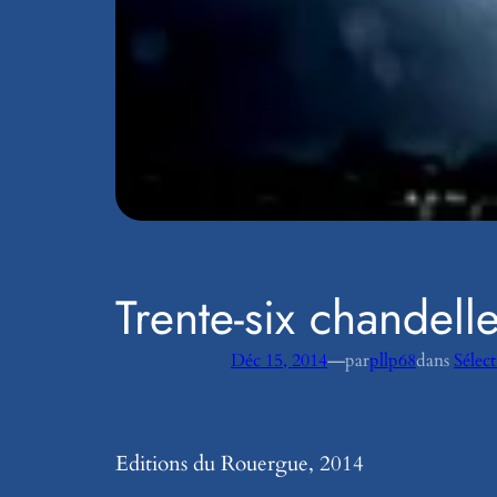
Trente-six chandel
—
Déc 15, 2014
par
pllp68
dans
Sélec
Editions du Rouergue, 2014