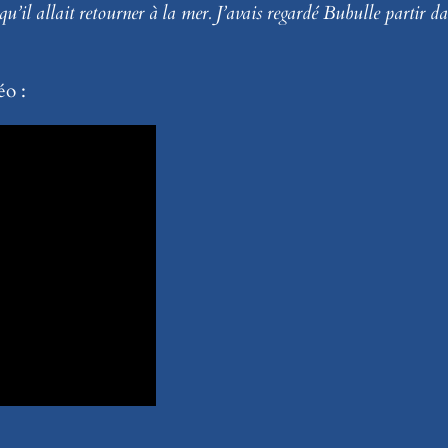
t qu’il allait retourner à la mer. J’avais regardé Bubulle partir d
éo :