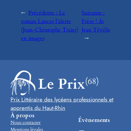
←
Précédente :
Le
Suivante :
roman Lancer l’alerte
Frère ! de
(Jean-Christophe Tixier)
Jean Tévélis
en images
→
Prix Littéraire des lycéens professionnels et
apprentis du Haut-Rhin
À propos
Évènements
Nous contacter
Mentions légales