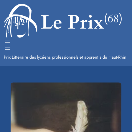
Aller
au
contenu
Prix Littéraire des lycéens professionnels et apprentis du Haut-Rhin