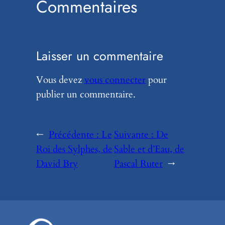
Commentaires
Laisser un commentaire
Vous devez
vous connecter
pour
publier un commentaire.
←
Précédente :
Le
Suivante :
De
Roi des Sylphes, de
Sable et d’Eau, de
David Bry
Pascal Ruter
→