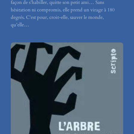
façon de s’habiller, quitte son petit ami… Sans
hésitation ni compromis, elle prend un virage à 180
degrés. C’est pour, croit-elle, sauver le monde,
qu’elle…