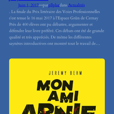
—
Juin 1, 2017
par
pllplaz
dans
Actualités
. La finale du Prix littéraire des Voies Professionnelles
s’est tenue le 16 mai 2017 à l’Espace Grün de Cernay
Près de 400 élèves ont pu débattre, argumenter et
défendre leur livre préféré. Ces débats ont été de grande
qualité et très appréciés. De même les différentes
saynètes introductives ont montré tout le travail de…