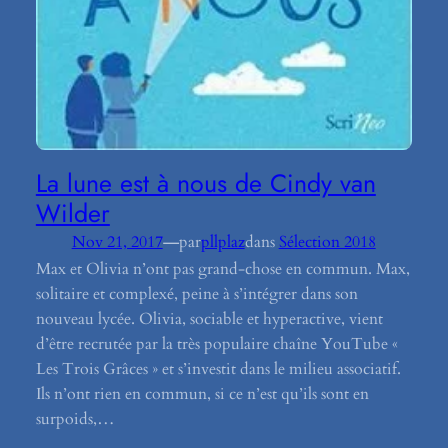
La lune est à nous de Cindy van
Wilder
—
Nov 21, 2017
par
pllplaz
dans
Sélection 2018
Max et Olivia n’ont pas grand-chose en commun. Max,
solitaire et complexé, peine à s’intégrer dans son
nouveau lycée. Olivia, sociable et hyperactive, vient
d’être recrutée par la très populaire chaîne YouTube «
Les Trois Grâces » et s’investit dans le milieu associatif.
Ils n’ont rien en commun, si ce n’est qu’ils sont en
surpoids,…