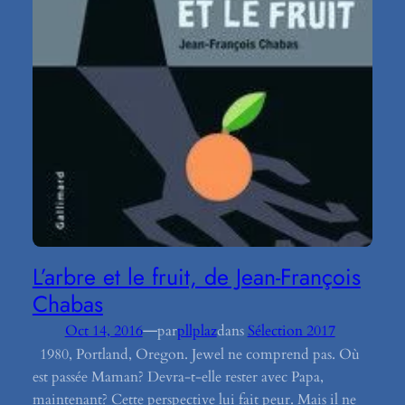
L’arbre et le fruit, de Jean-François
Chabas
—
Oct 14, 2016
par
pllplaz
dans
Sélection 2017
1980, Portland, Oregon. Jewel ne comprend pas. Où
est passée Maman? Devra-t-elle rester avec Papa,
maintenant? Cette perspective lui fait peur. Mais il ne