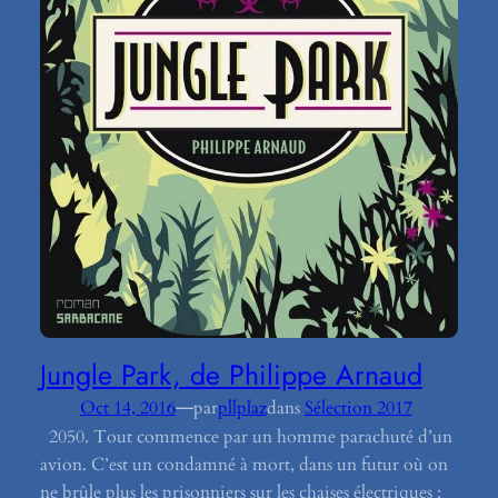
Jungle Park, de Philippe Arnaud
—
Oct 14, 2016
par
pllplaz
dans
Sélection 2017
2050. Tout commence par un homme parachuté d’un
avion. C’est un condamné à mort, dans un futur où on
ne brûle plus les prisonniers sur les chaises électriques :