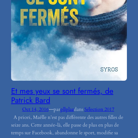
Et mes yeux se sont fermés, de
Patrick Bard
—
Oct 14, 2016
par
pllplaz
dans
Sélection 2017
A priori, Maëlle n’est pas différente des autres filles de
seize ans. Cette année-là, elle passe de plus en plus de
temps sur Facebook, abandonne le sport, modifie sa