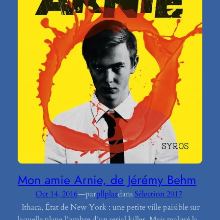
Mon amie Arnie, de Jérémy Behm
—
Oct 14, 2016
par
pllplaz
dans
Sélection 2017
Ithaca, État de New York : une petite ville paisible sur
laquelle plane l’ombre d’un serial killer. Mais malgré la